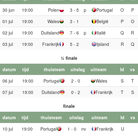
30 jun
19:00
Polen
3 - 5
p
Portugal
O
P
01 jul
19:00
Wales
3 - 1
België
P
O
02 jul
19:00
Duitsland
7 - 6
p
Italië
Q
R
03 jul
19:00
Frankrijk
5 - 2
Ijsland
R
Q
½ finale
datum
tijd
thuisteam
uitslag
uitteam
Id
vs
06 jul
19:00
Portugal
2 - 0
Wales
S
T
07 jul
19:00
Duitsland
0 - 2
Frankrijk
T
S
finale
datum
tijd
thuisteam
uitslag
uitteam
Id
vs
10 jul
19:00
Portugal
1 - 0
nv
Frankrijk
U