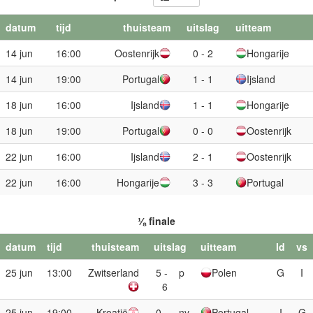
datum
tijd
thuisteam
uitslag
uitteam
14 jun
16:00
Oostenrijk
0 - 2
Hongarije
14 jun
19:00
Portugal
1 - 1
Ijsland
18 jun
16:00
Ijsland
1 - 1
Hongarije
18 jun
19:00
Portugal
0 - 0
Oostenrijk
22 jun
16:00
Ijsland
2 - 1
Oostenrijk
22 jun
16:00
Hongarije
3 - 3
Portugal
⅛ finale
datum
tijd
thuisteam
uitslag
uitteam
Id
vs
25 jun
13:00
Zwitserland
5 -
p
Polen
G
I
6
25 jun
19:00
Kroatië
0 -
nv
Portugal
I
G