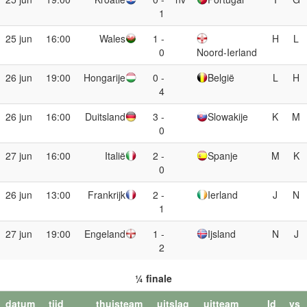
1
25 jun
16:00
Wales
1 -
H
L
0
Noord-Ierland
26 jun
19:00
Hongarije
0 -
België
L
H
4
26 jun
16:00
Duitsland
3 -
Slowakije
K
M
0
27 jun
16:00
Italië
2 -
Spanje
M
K
0
26 jun
13:00
Frankrijk
2 -
Ierland
J
N
1
27 jun
19:00
Engeland
1 -
Ijsland
N
J
2
¼ finale
datum
tijd
thuisteam
uitslag
uitteam
Id
vs