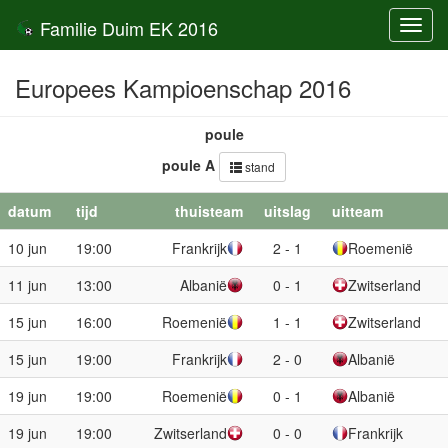
Familie Duim EK 2016
Toggl
navig
Europees Kampioenschap 2016
poule
poule A
stand
datum
tijd
thuisteam
uitslag
uitteam
10 jun
19:00
Frankrijk
2 - 1
Roemenië
11 jun
13:00
Albanië
0 - 1
Zwitserland
15 jun
16:00
Roemenië
1 - 1
Zwitserland
15 jun
19:00
Frankrijk
2 - 0
Albanië
19 jun
19:00
Roemenië
0 - 1
Albanië
19 jun
19:00
Zwitserland
0 - 0
Frankrijk