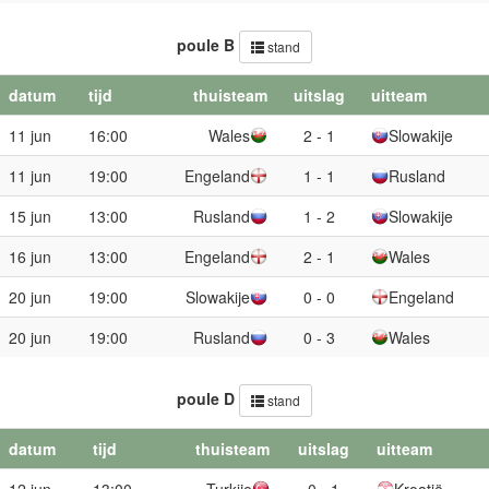
poule B
stand
datum
tijd
thuisteam
uitslag
uitteam
11 jun
16:00
Wales
2 - 1
Slowakije
11 jun
19:00
Engeland
1 - 1
Rusland
15 jun
13:00
Rusland
1 - 2
Slowakije
16 jun
13:00
Engeland
2 - 1
Wales
20 jun
19:00
Slowakije
0 - 0
Engeland
20 jun
19:00
Rusland
0 - 3
Wales
poule D
stand
datum
tijd
thuisteam
uitslag
uitteam