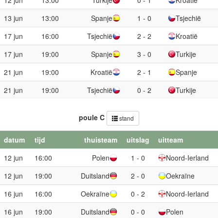
12 jun
13:00
Turkije
0 - 1
Kroatië
13 jun
13:00
Spanje
1 - 0
Tsjechië
17 jun
16:00
Tsjechië
2 - 2
Kroatië
17 jun
19:00
Spanje
3 - 0
Turkije
21 jun
19:00
Kroatië
2 - 1
Spanje
21 jun
19:00
Tsjechië
0 - 2
Turkije
poule C
stand
datum
tijd
thuisteam
uitslag
uitteam
12 jun
16:00
Polen
1 - 0
Noord-Ierland
12 jun
19:00
Duitsland
2 - 0
Oekraïne
16 jun
16:00
Oekraïne
0 - 2
Noord-Ierland
16 jun
19:00
Duitsland
0 - 0
Polen