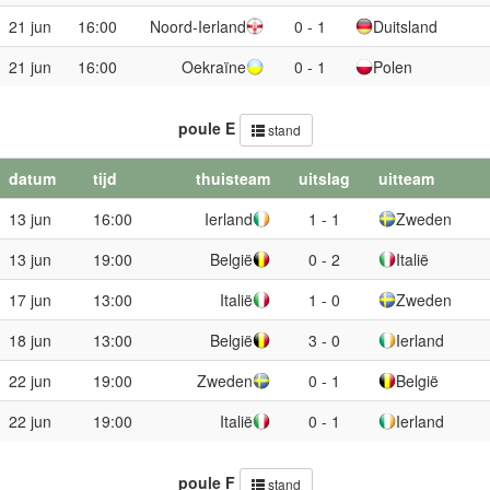
21 jun
16:00
Noord-Ierland
0 - 1
Duitsland
21 jun
16:00
Oekraïne
0 - 1
Polen
poule E
stand
datum
tijd
thuisteam
uitslag
uitteam
13 jun
16:00
Ierland
1 - 1
Zweden
13 jun
19:00
België
0 - 2
Italië
17 jun
13:00
Italië
1 - 0
Zweden
18 jun
13:00
België
3 - 0
Ierland
22 jun
19:00
Zweden
0 - 1
België
22 jun
19:00
Italië
0 - 1
Ierland
poule F
stand