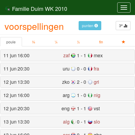
Familie Duim WK 2010
Toggl
navig
voorspellingen
e
punten
3
poule
⅛
¼
½
fin
11 jun
16:00
zaf
1 - 1
mex
11 jun
20:30
uru
0 - 0
fra
12 jun
13:30
zko
2 - 0
gri
12 jun
16:00
arg
1 - 0
nig
12 jun
20:30
eng
1 - 1
vst
13 jun
13:30
alg
0 - 1
slo
13 jun
16:00
ser
0 - 1
gha